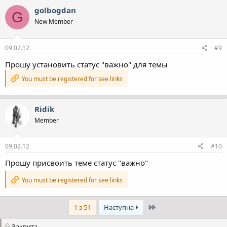
golbogdan
G
New Member
09.02.12
#9
Прошу установить статус "важно" для темы
You must be registered for see links
Ridik
Member
09.02.12
#10
Прошу присвоить теме статус "важно"
You must be registered for see links
Останній
1 з 51
Наступна
Закрита.