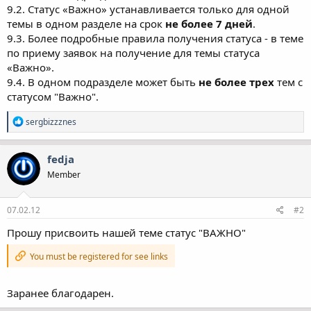
9.2. Статус «Важно» устанавливается только для одной
темы в одном разделе на срок
не более 7 дней
.
9.3. Более подробные правила получения статуса - в теме
по приему заявок на получение для темы статуса
«Важно».
9.4. В одном подразделе может быть
не более трех
тем с
статусом "Важно".
Р
sergbizzznes
е
а
к
fedja
ц
Member
і
ї
:
07.02.12
#2
Прошу присвоить нашей теме статус "ВАЖНО"
You must be registered for see links
Заранее благодарен.