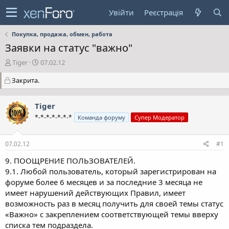
Увійти
Реєстрація
Покупка, продажа, обмен, работа
Заявки на статус "важно"
А
Д
Tiger
07.02.12
в
а
Закрита.
т
т
о
а
р
с
Tiger
т
т
е
в
*-*-*-*-*-*-*
Команда форуму
Супер Модератор
м
о
и
р
07.02.12
#1
е
н
9. ПООЩРЕНИЕ ПОЛЬЗОВАТЕЛЕЙ.
н
9.1. Любой пользователь, который зарегистрирован на
я
форуме более 6 месяцев и за последние 3 месяца не
имеет нарушений действующих Правил, имеет
возможность раз в месяц получить для своей темы статус
«Важно» с закреплением соответствующей темы вверху
списка тем подраздела.