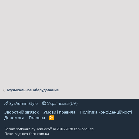
Музыкальное оборудование
SysAdmin Style
Українська (UA)
Зворотній зв'язок
Умови і правила
Політика конфіденційності
Дoпoмoга
Головна
R
S
S
®
Forum software by XenForo
© 2010-2020 XenForo Ltd.
Переклад:
xen-foro.com.ua