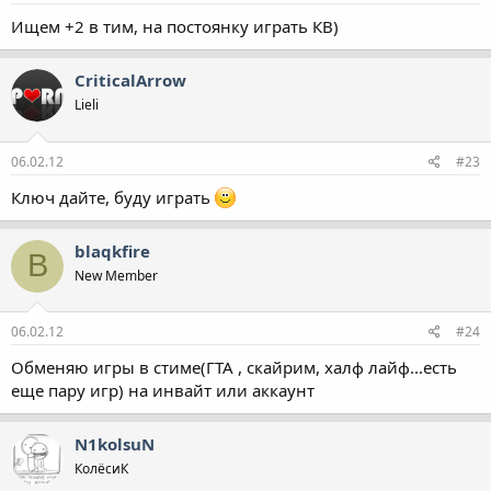
Ищем +2 в тим, на постоянку играть КВ)
CriticalArrow
Lieli
06.02.12
#23
Ключ дайте, буду играть
blaqkfire
B
New Member
06.02.12
#24
Обменяю игры в стиме(ГТА , скайрим, халф лайф...есть
еще пару игр) на инвайт или аккаунт
N1kolsuN
КолёсиК