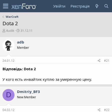
Увійти
Реєстрація
WarCraft
Dota 2
А
Д
4udik
31.12.11
в
а
т
т
adb
о
а
Member
р
с
т
т
е
в
24.01.12
#21
м
о
и
р
Відповідь: Dota 2
е
н
У кого есть инвайтик куплю за умеренную цену.
н
я
Dmitriy_BF3
D
New Member
04.02.12
#22