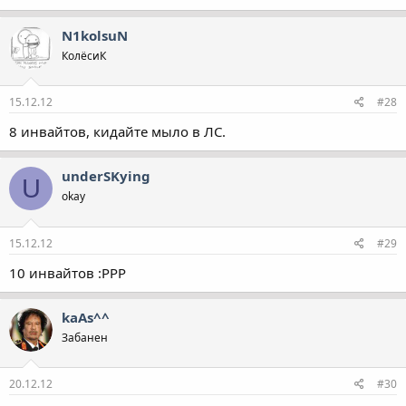
N1kolsuN
КолёсиК
15.12.12
#28
8 инвайтов, кидайте мыло в ЛС.
underSKying
U
okay
15.12.12
#29
10 инвайтов :РРР
kaAs^^
Забанен
20.12.12
#30