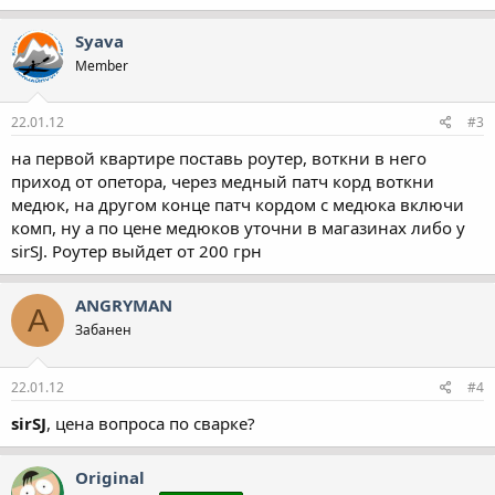
Syava
Member
22.01.12
#3
на первой квартире поставь роутер, воткни в него
приход от опетора, через медный патч корд воткни
медюк, на другом конце патч кордом с медюка включи
комп, ну а по цене медюков уточни в магазинах либо у
sirSJ. Роутер выйдет от 200 грн
ANGRYMAN
A
Забанен
22.01.12
#4
sirSJ
, цена вопроса по сварке?
Original