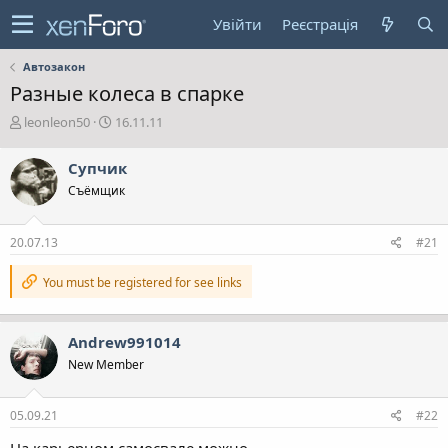
Увійти
Реєстрація
Автозакон
Разные колеса в спарке
А
Д
leonleon50
16.11.11
в
а
т
т
Супчик
о
а
Съёмщик
р
с
т
т
е
в
20.07.13
#21
м
о
и
р
You must be registered for see links
е
н
н
я
Andrew991014
New Member
05.09.21
#22