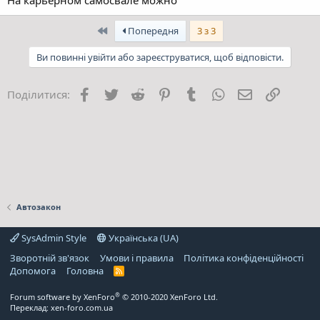
На карьерном самосвале можно
Перший
Попередня
3 з 3
Ви повинні увійти або зареєструватися, щоб відповісти.
Facebook
Twitter
Reddit
Pinterest
Tumblr
WhatsApp
E-mail
Посила
Поділитися:
Автозакон
SysAdmin Style
Українська (UA)
Зворотній зв'язок
Умови і правила
Політика конфіденційності
Дoпoмoга
Головна
R
S
S
®
Forum software by XenForo
© 2010-2020 XenForo Ltd.
Переклад:
xen-foro.com.ua