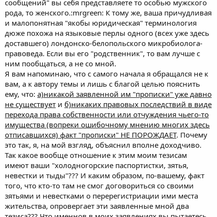
сообщений" вы себя представляете то особью мужского
этим не сталкивались...а теорию и законы в этом государстве
рода, то женского.:mrgreen: К тому же, ваша причудливая
можно засунуть в Ж.
да понятно, только приходя в соответствующие органы, вас
и малопонятная "якобы юридическая" терминология
умного юриста все-равно заставят действовать по правилам
дюже похожа на языковые перлы одного (всех уже здесь
органов...попыжитесь немножко и на задницу сядете.
доставшего) лондонско-белопольского микробиолога-
мне интересно, как это будет происходить: бежать к ментам и
правоведа. Если вы его "родственник", то вам лучше с
говорить: он (а) такой бессовестный, я тут владелец, а он не
ним пообщаться, а не со мной.
хочет сниматься с регистрации, ловите его и за руку к
Я вам напоминаю, что с самого начала я обращался не к
паспортисту ведите, пусть гад такой (ая) снимается с
регистрации???????
вам, а к автору темы и лишь с благой целью пояснить
думаю, менты у виска покрутят
ему, что:
а)никакой заявленной им "прописки" уже давно
для лишения регистрации нужно либо личное желание ее
не существует
и
б)никаких правовых последствий в виде
сменить, либо решение суда.
перехода права собственности или отчуждения чьего-то
ну а если вы уверенны в обратном, с удовольствием намотаем
имущества (вопреки ошибочному мнению многих здесь
на ус пошаговую инструкцию лишения регистрации
(куда
отписавшихся) факт "прописки" НЕ ПОРОЖДАЕТ
. Почему
идти, где что писать, что делать и тыды)
это так, я, на мой взгляд, объяснил вполне доходчиво.
Так какое вообще отношение к этим моим тезисам
имеют ваши "холодногорские паспортистки, зятья,
невестки и тыды"??? И каким образом, по-вашему, факт
того, что кто-то там не смог договориться со своими
зятьями и невестками о перерегистриации ими места
жительства, опровергает эти заявленные мной два
тезиса??? Что именнов в моих заявлениях вы пытаетесь