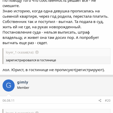
По поводу того что собственность решает все - не
смешите.
Знаю историю, когда одна девушка прописалась на
сьемной квартире, через год родила, перестала платить.
Собственник так и поступил - выгнал. Та подала в суд,
жить ей не где, на руках новорожденный.
Постановление суда - нельзя выписать, штраф
владельцу, и живет она там досих пор. А попробует
выгнать еще раз - сядет.
loyer_1 сказав(ла):
зарегистрировался в гостинице
лол. Юрист, в гостинице не прописуют(регистрируют).
gimly
G
Member
06.08.11
#20