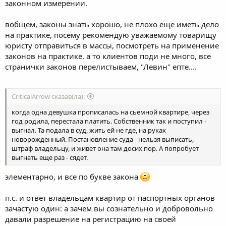
законном измерении.
вобщем, законы знать хорошо, не плохо еще иметь дело
на практике, посему рекомендую уважаемому товарищу
юристу отправиться в массы, посмотреть на применение
законов на практике. а то клиентов поди не много, все
странички законов перелистываем, "Левин" епте....
CriticalArrow сказав(ла):
когда одна девушка прописалась на сьемной квартире, через
год родила, перестала платить. Собственник так и поступил -
выгнал. Та подала в суд, жить ей не где, на руках
новорожденный. Постановление суда - нельзя выписать,
штраф владельцу, и живет она там досих пор. А попробует
выгнать еще раз - сядет.
элементарно, и все по букве закона
п.с. и ответ владельцам квартир от паспортных органов
зачастую один: а зачем вы сознательно и добровольно
давали разрешение на регистрацию на своей