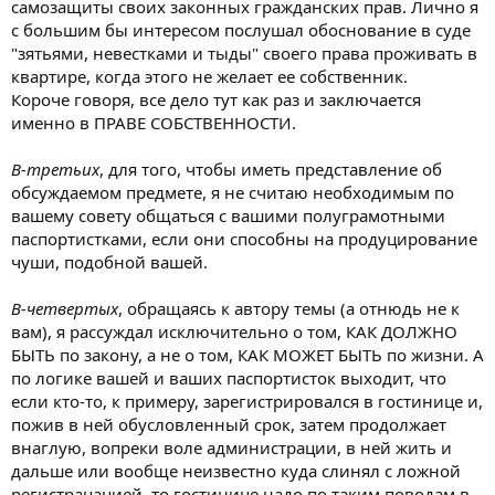
самозащиты своих законных гражданских прав. Лично я
с большим бы интересом послушал обоснование в суде
"зятьями, невестками и тыды" своего права проживать в
квартире, когда этого не желает ее собственник.
Короче говоря, все дело тут как раз и заключается
именно в ПРАВЕ СОБСТВЕННОСТИ.
В-третьих
, для того, чтобы иметь представление об
обсуждаемом предмете, я не считаю необходимым по
вашему совету общаться с вашими полуграмотными
паспортистками, если они способны на продуцирование
чуши, подобной вашей.
В-четвертых
, обращаясь к автору темы (а отнюдь не к
вам), я рассуждал исключительно о том, КАК ДОЛЖНО
БЫТЬ по закону, а не о том, КАК МОЖЕТ БЫТЬ по жизни. А
по логике вашей и ваших паспортисток выходит, что
если кто-то, к примеру, зарегистрировался в гостинице и,
пожив в ней обусловленный срок, затем продолжает
внаглую, вопреки воле администрации, в ней жить и
дальше или вообще неизвестно куда слинял с ложной
регистрацацией, то гостинице надо по таким поводам в