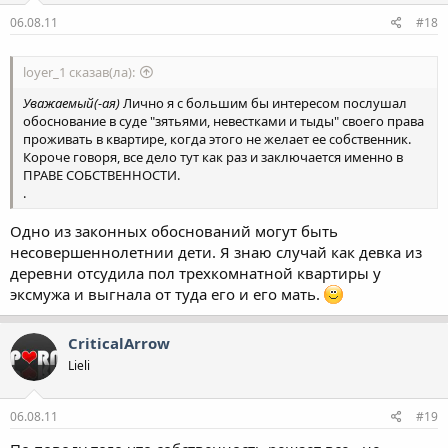
06.08.11
#18
loyer_1 сказав(ла):
Уважаемый(-ая)
Лично я с большим бы интересом послушал
обоснование в суде "зятьями, невестками и тыды" своего права
проживать в квартире, когда этого не желает ее собственник.
Короче говоря, все дело тут как раз и заключается именно в
ПРАВЕ СОБСТВЕННОСТИ.
.
Одно из законных обоснований могут быть
несовершеннолетнии дети. Я знаю случай как девка из
деревни отсудила пол трехкомнатной квартиры у
эксмужа и выгнала от туда его и его мать.
CriticalArrow
Lieli
06.08.11
#19