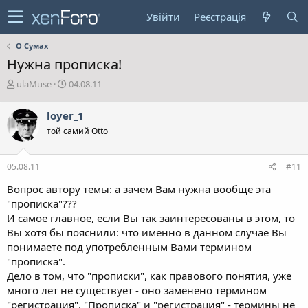
Увійти
Реєстрація
О Сумах
Нужна прописка!
А
Д
ulaMuse
04.08.11
в
а
т
т
loyer_1
о
а
той самий Otto
р
с
т
т
е
в
05.08.11
#11
м
о
и
р
Вопрос автору темы: а зачем Вам нужна вообще эта
е
"прописка"???
н
И самое главное, если Вы так заинтересованы в этом, то
н
Вы хотя бы пояснили: что именно в данном случае Вы
я
понимаете под употребленным Вами термином
"прописка".
Дело в том, что "прописки", как правового понятия, уже
много лет не существует - оно заменено термином
"регистрация". "Прописка" и "регистрация" - термины не