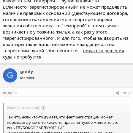
какой-то там "геморрой". Глупости какие-то.
Если некто "зарегистрированный" не может предъявить
наличие правовых оснований (действующего договора,
соглашения) нахождения его в квартире вопреки
желания собственника, то "геморрой" в этом случае
возникает не у хозяина жилья, а как раз у этого
"зарегистрированного". И для того, чтобы выдворить из
квартиры такое лицо, незаконно находящегося на
территории чужой собственности, -
никакого решения
суда не требуется.
gimly
G
Member
05.08.11
#12
loyer_1 сказав(ла):
Так что, если кто-то думает, что факт регистрации может
порождать у кого-то какие-то права на чужое жилье, то это
есть ГЛУБОКОЕ ЗАБЛУЖДЕНИЕ.