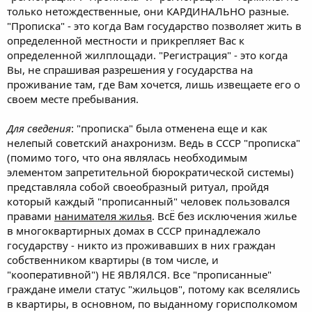
только нетождественные, они КАРДИНАЛЬНО разные.
"Прописка" - это когда Вам государство позволяет жить в
определенной местности и прикрепляет Вас к
определенной жилплощади. "Регистрация" - это когда
Вы, не спрашивая разрешения у государства на
проживание там, где Вам хочется, лишь извещаете его о
своем месте пребывания.
Для сведения
: "прописка" была отменена еще и как
нелепый советский анахронизм. Ведь в СССР "прописка"
(помимо того, что она являлась необходимым
элементом запретительной бюрократической системы)
представляла собой своеобразный ритуал, пройдя
который каждый "прописанный" человек пользовался
правами
нанимателя жилья
. ВсЁ без исключения жилье
в многоквартирных домах в СССР принадлежало
государству - никто из проживавших в них граждан
собственником квартиры (в том числе, и
"кооперативной") НЕ ЯВЛЯЛСЯ. Все "прописанные"
граждане имели статус "жильцов", потому как вселялись
в квартиры, в основном, по выданному горисполкомом