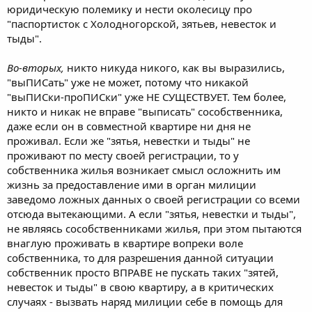
юридическую полемику и нести околесицу про
"паспортисток с Холодногорской, зятьев, невесток и
тыды".
Во-вторых,
никто никуда никого, как вы выразились,
"выПИСать" уже не может, потому что никакой
"выПИСки-проПИСки" уже НЕ СУЩЕСТВУЕТ. Тем более,
никто и никак не вправе "выписать" сособственника,
даже если он в совместной квартире ни дня не
проживал. Если же "зятья, невестки и тыды" не
проживают по месту своей регистрации, то у
собственника жилья возникает смысл осложнить им
жизнь за предоставление ими в орган милиции
заведомо ложных данных о своей регистрации со всеми
отсюда вытекающими. А если "зятья, невестки и тыды",
не являясь сособственниками жилья, при этом пытаются
внаглую проживать в квартире вопреки воле
собственника, то для разрешения данной ситуации
собственник просто ВПРАВЕ не пускать таких "зятей,
невесток и тыды" в свою квартиру, а в критических
случаях - вызвать наряд милиции себе в помощь для