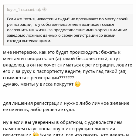
loyer_1 сказав(ла):
Если же "зятья, невестки и тыды" не проживают по месту своей
регистрации, то у собственника жилья возникает смысл
осложнить им жизнь за предоставление ими в орган милиции
заведомо ложных данных о своей регистрации со всеми
отсюда вытекающими.
мне интересно, как это будет происходить: бежать к
ментам и говорить: он (а) такой бессовестный, я тут
владелец, а он не хочет сниматься с регистрации, ловите
его и за руку к паспортисту ведите, пусть гад такой (ая)
снимается с регистрации???????
думаю, менты у виска покрутят
для лишения регистрации нужно либо личное желание
ее сменить, либо решение суда.
ну а если вы уверенны в обратном, с удовольствием
намотаем на ус пошаговую инструкцию лишения
регистрации
(куда идти, где что писать, что делать и