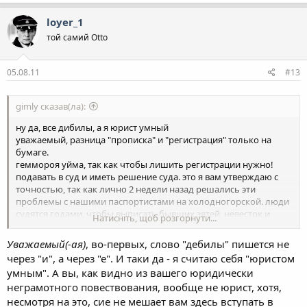
loyer_1
той самий Otto
05.08.11
#13
gimly сказав(ла):
ну да, все дибилы, а я юрист умный
уважаемый, разница "прописка" и "регистрация" только на
бумаге.
геммороя уйма, так как чтобы лишить регистрации нужно!
подавать в суд и иметь решение суда. это я вам утверждаю с
точностью, так как лично 2 недели назад решались эти
проблемы с нашими паспортистами на холодногорской. люди
судятся годами, чтобы выписать бывших зятей, невесток и
Натисніть, щоб розгорнути...
тыды.
и дело тут не в праве собственности, а в том, что именно через
Уважаемый(-ая)
, во-первых, слово "дебилы" пишется не
суд вы должны доказать, что указанное лицо уже энное кол-во
через "и", а через "е". И таки да - я считаю себя "юристом
времени в квартире не проживает, за себя не платит, и вы (как
умным". А вы, как видно из вашего юридически
владелец) уже против его пребывания. и дело это долгое и
неграмотного повествования, вообще не юрист, хотя,
нудное...и не нужно рассказывать, что все так просто. сходите в
паспортный и пообщайтесь...ужаснетесь.
несмотря на это, сие не мешает вам здесь вступать в