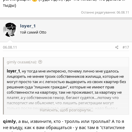
тыды)
Останнє редагування:
06.08.11
loyer_1
той самий Otto
06.08.11
#17
gimly сказав(ла):
loyer_1
, ну тогда мне интересно, почему лично мне удалось
лицезреть не менее троих собственников жилища, которые не
могут просто так и с легкостью выдворить из своих квартир без
решения суда "лишних граждан", которые не имеют прав
собственности на квартиру, там не проживают, за квартиру не
платят, а у собствеников гемор, бегают судятся....потому что
паспортист им обьясняет, что лишить регистрации могут
только после решения суда. идиоты наверное, надо было к
Натисніть, щоб розгорнути...
высокограмотному
loyer_1
, обратиться.
я не спорю, что там написано в законе, я говорю вам о том, что
qimly
, а вы, извините, кто - тролль или троллья? А то я
это бла-бла не работает. и доказать паспортистам, жэку и т.д.
не въеду, как к вам обращаться - у вас там в "статистике
нереально. вы видимо знаете только теорию, а на практике с