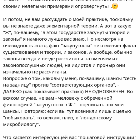
своими нелепыми примерами опровергнуть?..
И потом, не вам рассуждать о моей практике, поскольку
вы не знаете даже элементарной теории. А вот в какую
"Ж", по-вашему, "в этом государстве засунуты теория и
законы" я намного лучше вас знаю. Но несмотря на
очевидность этого, факт "засунутости" не отменяет факта
существования и теории, и законов. А вообще, обычно
законы всегда и везде рассчитаны на вменяемых
законопослушных людей, на идиотов и проныр они
изначально не рассчитаны.
Вопрос же о том, каковы у меня, по-вашему, шансы "сесть
на задницу" против "соответствующих органов", -
ДАЛЕКО (как показывает практика) НЕ ОДНОЗНАЧЕН. Во
всяком случае, не вам - человеку с обреченной
философией "засунутости в Ж." - оценивать эти мои
шансы. Повторяю: если вы тут возникли лишь с целью
"побыковать", то велкам, плиз, к "лондонскому
микробиологу".
Что касается интересующей вас "пошаговой инструкции"