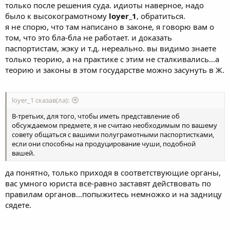
только после решения суда. идиоты наверное, надо
было к высокограмотному
loyer_1
, обратиться.
я не спорю, что там написано в законе, я говорю вам о
том, что это бла-бла не работает. и доказать
паспортистам, жэку и т.д. нереально. вы видимо знаете
только теорию, а на практике с этим не сталкивались...а
теорию и законы в этом государстве можно засунуть в Ж.
loyer_1 сказав(ла):
В-третьих, для того, чтобы иметь представление об
обсуждаемом предмете, я не считаю необходимым по вашему
совету общаться с вашими полуграмотными паспортистками,
если они способны на продуцирование чуши, подобной
вашей.
да понятно, только приходя в соответствующие органы,
вас умного юриста все-равно заставят действовать по
правилам органов...попыжитесь немножко и на задницу
сядете.