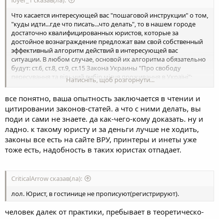
loyer_1 сказав(ла):
Что касается интересующей вас "пошаговой инструкции" о том,
"куды идти...где что писать...что делать", то в нашем городе
достаточно квалифицированных юристов, которые за
достойное вознаграждение предложат вам свой собственный
эффективный алгоритм действий в интересующей вас
ситуации. В любом случае, основой их алгоритма обязательно
будут: ст.6, ст.8, ст.9, ст.15 Закона Украины "Про свободу
пересування та вільний вибір місця проживання в Україні";
Натисніть, щоб розгорнути...
ст.197 и ст.199 Кодекса Украины об административных
правонарушениях.
все понятно, ваша опытность заключается в чтении и
Лично я никаких "пошаговых инструкций" субъектам, которые
цитировании законов-статей. а что с ними делать, вы
сначала непонятно что оспаривают в моей бесплатной
поди и сами не знаете. да как-чего-кому доказать. ну и
консультации, а затем еще и запросто просят еще одну
ладно. к такому юристу и за деньги лучше не ходить,
бесплатную консультацию, - не предоставляю. Потому что от
таких субъектов все равно не дождешься ни достойного
законы все есть на сайте ВРУ, принтеры и инеты уже
вознаграждения, ни хотя бы простой благодарности.
тоже есть, надобность в таких юристах отпадает.
CriticalArrow сказав(ла):
лол. Юрист, в гостинице не прописуют(регистрируют).
человек далек от практики, пребывает в теоретическо-