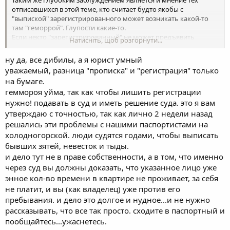
Таким же глубоким заблуждением является и мнение тех
отписавшихся в этой теме, кто считает будто якобы с
"выпиской" зарегистрированного может возникать какой-то
там "геморрой". Глупости какие-то.
Если некто "зарегистрированный" не может предъявить
Натисніть, щоб розгорнути...
наличие правовых оснований (действующего договора,
соглашения) нахождения его в квартире вопреки желания
ну да, все дибилы, а я юрист умный
собственника, то "геморрой" в этом случае возникает не у
уважаемый, разница "прописка" и "регистрация" только
хозяина жилья, а как раз у этого "зарегистрированного". И для
на бумаге.
того, чтобы выдворить из квартиры такое лицо, незаконно
геммороя уйма, так как чтобы лишить регистрации
находящегося на территории чужой собственности, - никакого
решения суда не требуется.
нужно! подавать в суд и иметь решение суда. это я вам
утверждаю с точностью, так как лично 2 недели назад
решались эти проблемы с нашими паспортистами на
холодногорской. люди судятся годами, чтобы выписать
бывших зятей, невесток и тыды.
и дело тут не в праве собственности, а в том, что именно
через суд вы должны доказать, что указанное лицо уже
энное кол-во времени в квартире не проживает, за себя
не платит, и вы (как владелец) уже против его
пребывания. и дело это долгое и нудное...и не нужно
рассказывать, что все так просто. сходите в паспортный и
пообщайтесь...ужаснетесь.