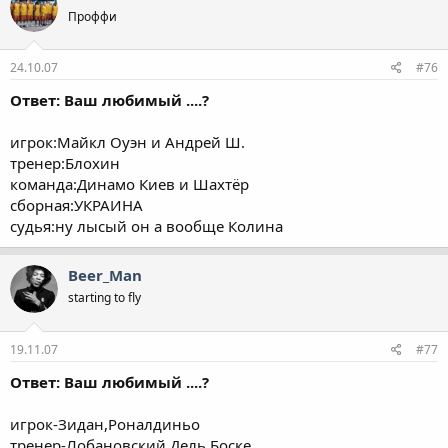
Проффи
24.10.07
#76
Ответ: Ваш любимый ....?
игрок:Майкл Оуэн и Андрей Ш.
тренер:Блохин
команда:Динамо Киев и Шахтёр
сборная:УКРАИНА
судья:ну лысый он а вообще Колина
Beer_Man
starting to fly
19.11.07
#77
Ответ: Ваш любимый ....?
игрок-Зидан,Роналдиньо
тренер-Лобановский,Дель Боске