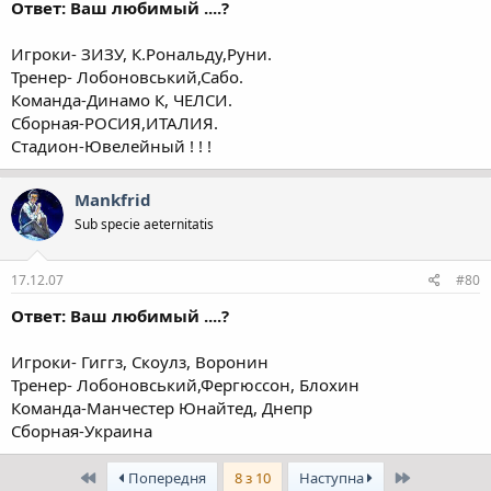
Ответ: Ваш любимый ....?
Игроки- ЗИЗУ, К.Рональду,Руни.
Тренер- Лобоновський,Сабо.
Команда-Динамо К, ЧЕЛСИ.
Сборная-РОСИЯ,ИТАЛИЯ.
Стадион-Ювелейный ! ! !
Mankfrid
Sub specie aeternitatis
17.12.07
#80
Ответ: Ваш любимый ....?
Игроки- Гиггз, Скоулз, Воронин
Тренер- Лобоновський,Фергюссон, Блохин
Команда-Манчестер Юнайтед, Днепр
Сборная-Украина
Перший
Останній
Попередня
8 з 10
Наступна