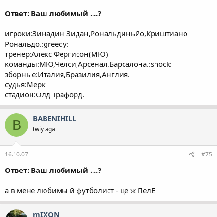
Ответ: Ваш любимый ....?
игроки:Зинадин Зидан,Рональдиньйо,Криштиано
Рональдо.:greedy:
тренер:Алекс Фергисон(МЮ)
команды:МЮ,Челси,Арсенал,Барсалона.:shock:
зборные:Италия,Бразилия,Англия.
судья:Мерк
стадион:Олд Трафорд.
BABENIHILL
B
twiy aga
16.10.07
#75
Ответ: Ваш любимый ....?
а в мене любимы й футболист - це ж ПелЕ
mIXON