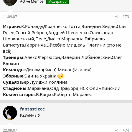
Active Member
Модератор
11.09.07
#73
Игроки
:К.Роналду,Франческо Тотти,Зинедин Зидан,Олег
Гусев,Сергей Ребров,Андрей Шевченко,Олександр
Шовковськый,Пеле,Диего Марадона,Габриель
Батистута,Гарринча,Эйсебио,Мишель Платини (это не
всё)
Тренеры
:Алекс Фергюсон,Валерий Лобановский,Олег
Блохин
Команды
:Динамо(Киев),Милан(Италия)
Зборные
:Эдина Україна
Судья
:Пьер Луиджи Коллина
Стадионы
:Маракана,Олд Трафорд,НСК Олимпийский
Коментаторы
:В.Вацко,Роберто Моралес
fantasticcc
РжУнИмагУ
22.09.07
#74