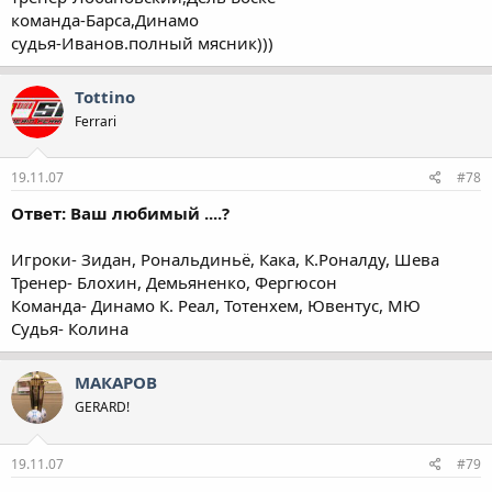
команда-Барса,Динамо
судья-Иванов.полный мясник)))
Tottino
Ferrari
19.11.07
#78
Ответ: Ваш любимый ....?
Игроки- Зидан, Рональдиньё, Кака, К.Роналду, Шева
Тренер- Блохин, Демьяненко, Фергюсон
Команда- Динамо К. Реал, Тотенхем, Ювентус, МЮ
Судья- Колина
МАКАРОВ
GERARD!
19.11.07
#79