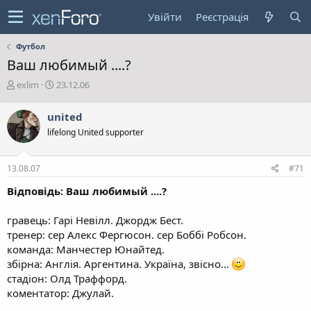
Увійти
Реєстрація
Футбол
Ваш любимый ....?
А
Д
exlim
23.12.06
в
а
т
т
united
о
а
lifelong United supporter
р
с
т
т
е
в
13.08.07
#71
м
о
и
р
Відповідь: Ваш любимый ....?
е
н
гравець: Гарі Невілл. Джордж Бест.
н
тренер: сер Алекс Фергюсон. сер Боббі Робсон.
я
команда: Манчестер Юнайтед.
збірна: Англія. Аргентина. Україна, звісно...
стадіон: Олд Траффорд.
коментатор: Джулай.