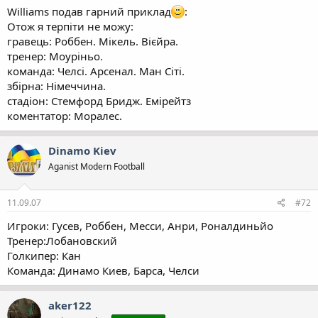
Williams подав гарний приклад
:
Отож я терпіти не можу:
гравець: Роббен. Мікель. Вієйра.
тренер: Моуріньо.
команда: Челсі. Арсенал. Ман Сіті.
збірна: Німеччина.
стадіон: Стемфорд Бридж. Емірейтз
коментатор: Моралес.
Dinamo Kiev
Aganist Modern Football
11.09.07
#72
Игроки: Гусев, Роббен, Месси, Анри, Роналдиньйо
Тренер:Лобановский
Голкипер: Кан
Команда: Динамо Киев, Барса, Челси
aker122