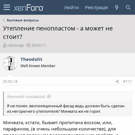
Увійти
Реєстрація
Бытовые вопросы
Утепление пенопластом - а может не
стоит?
А
Д
nikitinalp
28.03.11
в
а
т
т
Theodolit
о
а
Well-Known Member
р
с
т
т
е
в
05.05.18
#111
м
о
и
р
е
Alexsandr сказав(ла):
н
н
Я не понял. вентиляционный фасад ведь должен быть сделан
я
из негорючего утеплителя? Минвата же не горит.
Минвата, кстати, бывает пропитана воском, или,
парафином, (в очень небольшом количестве), для