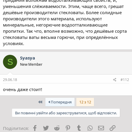
придания волокнам водооталкивающих свойств, и,
уменьшения слёживаемости. Этим, чаще всего, грешат
дешёвые производители стекловаты. Более солидные
производители этого материала, используют
минеральные, негорючие водоотталкивающие
пропитки. Так что, вполне возможно, что дешёвые сорта
стекловаты ваты весьма горючи, при определённых
условиях.
Syasya
S
New Member
29.06.18
#112
очень даже стоит!
Перший
Попередня
12 з 12
Ви повинні увійти або зареєструватися, щоб відповісти.
Facebook
Twitter
Reddit
Pinterest
Tumblr
WhatsApp
E-mail
Посила
Поділитися: