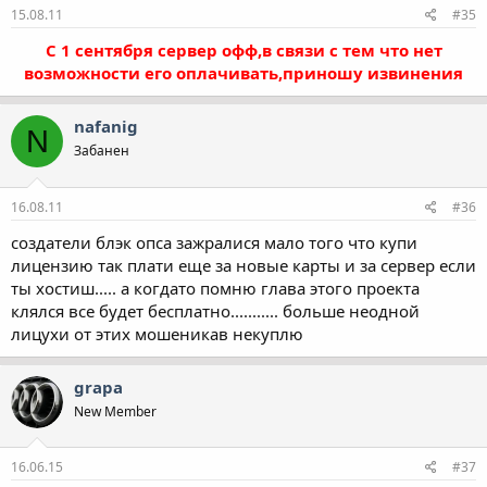
15.08.11
#35
С 1 сентября сервер офф,в связи с тем что нет
возможности его оплачивать,приношу извинения
nafanig
N
Забанен
16.08.11
#36
создатели блэк опса зажралися мало того что купи
лицензию так плати еще за новые карты и за сервер если
ты хостиш..... а когдато помню глава этого проекта
клялся все будет бесплатно........... больше неодной
лицухи от этих мошеникав некуплю
grapa
New Member
16.06.15
#37