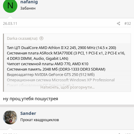
nafanig
N
Забанен
26.03.11
#32
Darka сказав(ла):
Тип ЦП DualCore AMD Athlon II X2 245, 2900 MHz (14.5 x 200)
Системная плата ASRock M3A770DE (3 PCI, 1 PCI-E x1, 2 PCI-E x16,
4 DDR3 DIMM, Audio, Gigabit LAN)
Чипсет системной платы AMD 770, AMD K10
Системная память 2048 Мб (DDR3-1333 DDR3 SDRAM)
Видеоадаптер NVIDIA GeForce GTS 250 (512 Мб)
Операционная система Microsoft Windows XP Professional
Пакет обновления ОС Service Pack 3
Натисніть, щоб розгорнути...
EVEREST v5.30.1913 Beta/ru
ну проц утебя пошустрея
Sander
Прокат квадроциклов