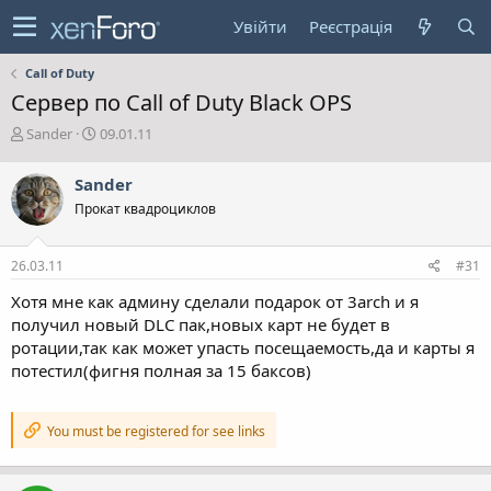
Увійти
Реєстрація
Call of Duty
Cервер по Call of Duty Black OPS
А
Д
Sander
09.01.11
в
а
т
т
Sander
о
а
Прокат квадроциклов
р
с
т
т
е
в
26.03.11
#31
м
о
и
р
Хотя мне как админу сделали подарок от 3arch и я
е
получил новый DLC пак,новых карт не будет в
н
ротации,так как может упасть посещаемость,да и карты я
н
потестил(фигня полная за 15 баксов)
я
You must be registered for see links