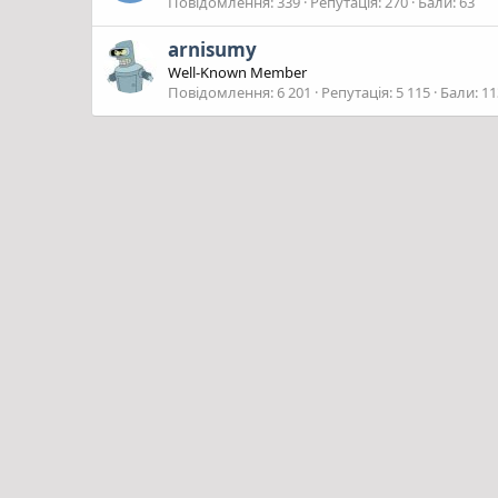
Повідомлення
339
Репутація
270
Бали
63
arnisumy
Well-Known Member
Повідомлення
6 201
Репутація
5 115
Бали
11