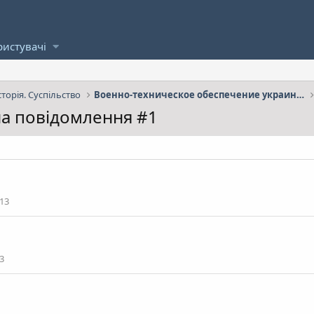
ристувачі
сторія. Суспільство
Военно-техническое обеспечение украинской армии.
 на повідомлення #1
13
3