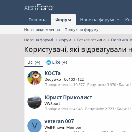
Головна
Форум
Нове на форумі
Ко
Нові повідомлення
Пошук по форуму
Нове на форумі
Форум
Всякая всячина
Політика. І
Користувачі, які відреагували
Всі
(4)
Like
(4)
KOCTa
Dedywkо |Co100
·
122
Повідомлення
10 877
Репутація
3 970
Бали
1
Юрист Приколист
VWSport
Повідомлення
4 948
Репутація
2 723
Бали
11
veteran 007
V
Well-Known Member