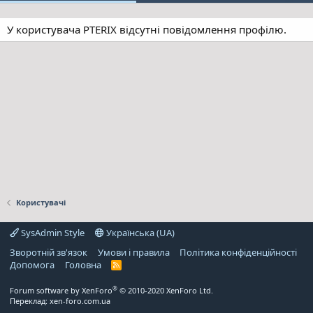
У користувача PTERIX відсутні повідомлення профілю.
Користувачі
SysAdmin Style
Українська (UA)
Зворотній зв'язок
Умови і правила
Політика конфіденційності
Дoпoмoга
Головна
R
S
S
®
Forum software by XenForo
© 2010-2020 XenForo Ltd.
Переклад:
xen-foro.com.ua