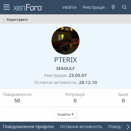
Увійти
Реєстрація
Користувачі
PTERIX
SEAGULF
Реєстрація
23.05.07
Остання активність
26.12.10
Повідомлення
Репутація
Бали
50
0
0
Знайти
Повідомлення профілю
Остання активність
Повідомл