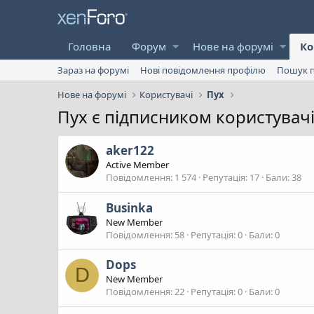
Головна
Форум
Нове на форумі
Ко
Зараз на форумі
Нові повідомлення профілю
Пошук п
Нове на форумі
Користувачі
Пух
Пух є підписником користувач
aker122
Active Member
Повідомлення
1 574
Репутація
17
Бали
38
Businka
New Member
Повідомлення
58
Репутація
0
Бали
0
Dops
D
New Member
Повідомлення
22
Репутація
0
Бали
0