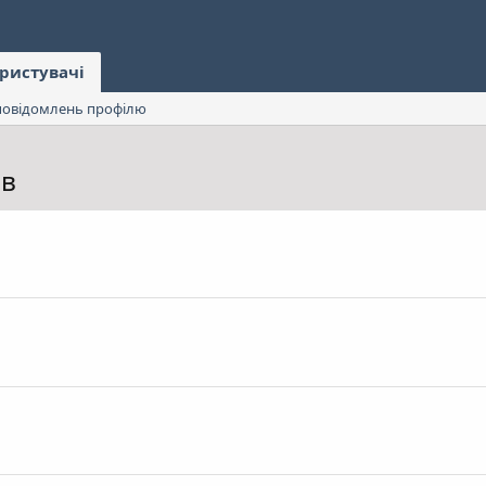
ристувачі
овідомлень профілю
ів