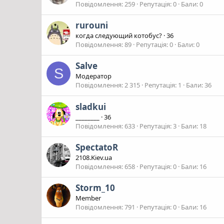
Повідомлення
259
Репутація
0
Бали
0
rurouni
когда следующий котобус?
·
36
Повідомлення
89
Репутація
0
Бали
0
Salve
S
Модератор
Повідомлення
2 315
Репутація
1
Бали
36
sladkui
________
·
36
Повідомлення
633
Репутація
3
Бали
18
SpectatoR
2108.Kiev.ua
Повідомлення
658
Репутація
0
Бали
16
Storm_10
Member
Повідомлення
791
Репутація
0
Бали
16