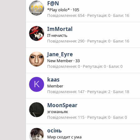
F@N
*Play ololo*
·
105
Повідомлення
654
Репутація
0
Бали
16
ImMortal
IT-нечисть
Повідомлення
290
Репутація
0
Бали
16
Jane_Eyre
New Member
·
33
Повідомлення
0
Репутація
0
Бали
0
kaas
K
Member
Повідомлення
147
Репутація
2
Бали
18
MoonSpear
эгоманьяк
Повідомлення
115
Репутація
0
Бали
0
oсінь
Мир сходит с ума