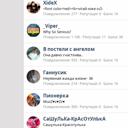
XideX
<font color=red><b>чітай ніже о.О
Повідомлення
277
Репутація
0
Бали
16
_Viper_
Why So Serious?
Повідомлення
1 106
Репутація
11
Бали
38
В постели с ангелом
Она давно счастлива..
Повідомлення
593
Репутація
0
Бали
16
Ганнусик
Неуёмная жажда жизни
·
36
Повідомлення
274
Репутація
0
Бали
16
Пионерка
MuzZ♥z♥Zz♥
Повідомлення
300
Репутація
0
Бали
16
СаШуЛьКа-КрАсОтУлЬкА
Сашулька-Красотулька