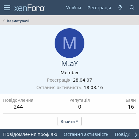
Увійти
Реєстрація
Користувачі
M
M.aY
Member
Реєстрація
28.04.07
Остання активність
18.08.16
Повідомлення
Репутація
Бали
244
0
16
Знайти
Повідомлення профілю
Остання активність
Повідомл