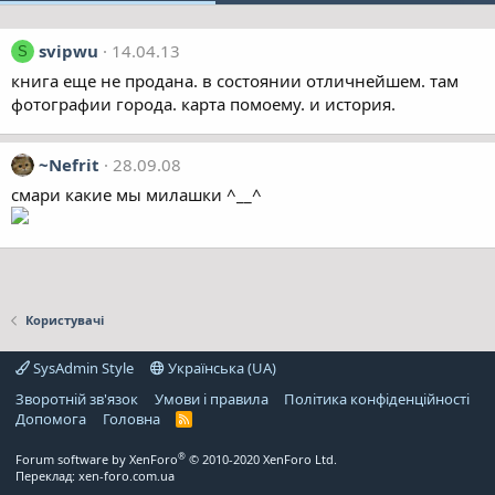
svipwu
14.04.13
S
книга еще не продана. в состоянии отличнейшем. там
фотографии города. карта помоему. и история.
~Nefrit
28.09.08
смари какие мы милашки ^__^
Користувачі
SysAdmin Style
Українська (UA)
Зворотній зв'язок
Умови і правила
Політика конфіденційності
Дoпoмoга
Головна
R
S
S
®
Forum software by XenForo
© 2010-2020 XenForo Ltd.
Переклад:
xen-foro.com.ua