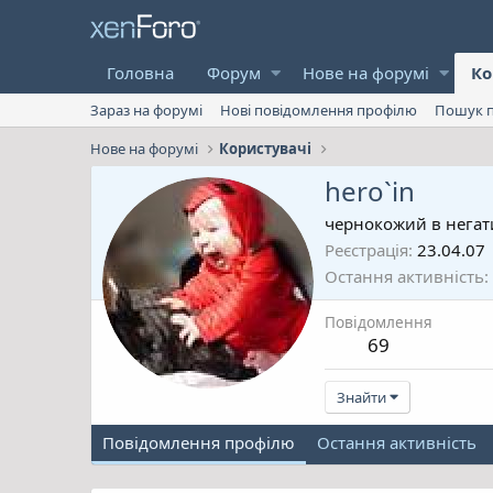
Головна
Форум
Нове на форумі
Ко
Зараз на форумі
Нові повідомлення профілю
Пошук п
Нове на форумі
Користувачі
hero`in
чернокожий в негат
Реєстрація
23.04.07
Остання активність
Повідомлення
69
Знайти
Повідомлення профілю
Остання активність