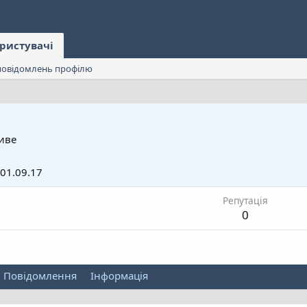
ристувачі
овідомлень профілю
иве
01.09.17
Репутація
0
Повідомлення
Інформація