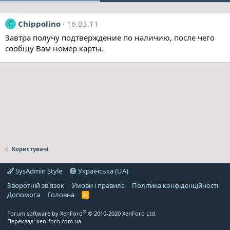
Chippolino
16.03.11
C
Завтра получу подтверждение по наличию, после чего
сообщу Вам номер карты.
Користувачі
SysAdmin Style
Українська (UA)
Зворотній зв'язок
Умови і правила
Політика конфіденційності
Дoпoмoга
Головна
R
S
S
®
Forum software by XenForo
© 2010-2020 XenForo Ltd.
Переклад:
xen-foro.com.ua