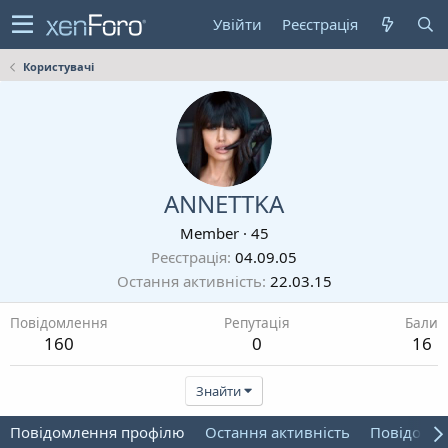
Увійти
Реєстрація
Користувачі
ANNETTKA
Member
·
45
Реєстрація
04.09.05
Остання активність
22.03.15
Повідомлення
Репутація
Бали
160
0
16
Знайти
Повідомлення профілю
Остання активність
Повідомл