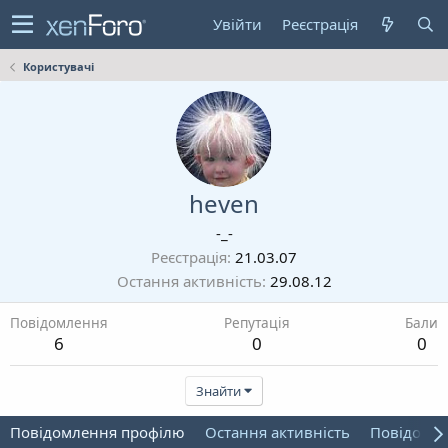
Увійти
Реєстрація
Користувачі
heven
-_-
Реєстрація
21.03.07
Остання активність
29.08.12
Повідомлення
Репутація
Бали
6
0
0
Знайти
Повідомлення профілю
Остання активність
Повідомл