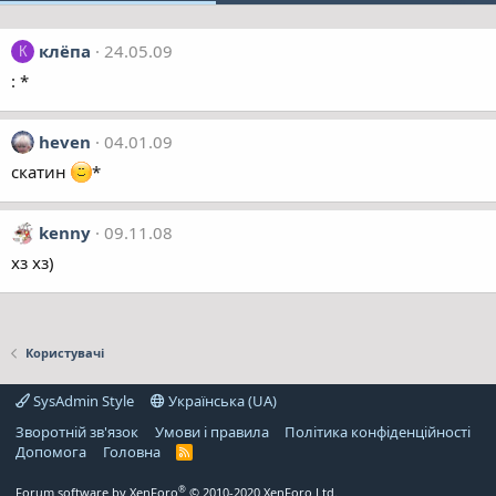
клёпа
24.05.09
К
: *
heven
04.01.09
скатин
*
kenny
09.11.08
хз хз)
Користувачі
SysAdmin Style
Українська (UA)
Зворотній зв'язок
Умови і правила
Політика конфіденційності
Дoпoмoга
Головна
R
S
S
®
Forum software by XenForo
© 2010-2020 XenForo Ltd.