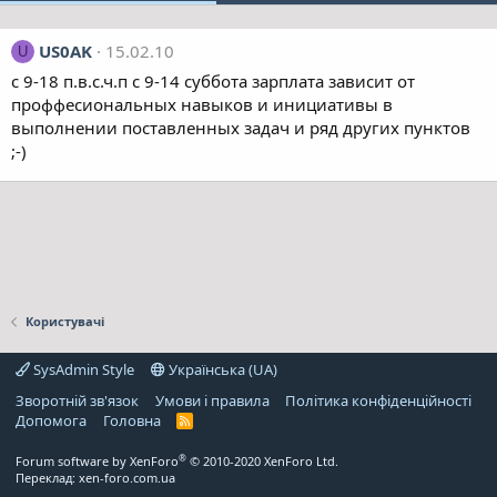
US0AK
15.02.10
U
c 9-18 п.в.с.ч.п с 9-14 суббота зарплата зависит от
проффесиональных навыков и инициативы в
выполнении поставленных задач и ряд других пунктов
;-)
Користувачі
SysAdmin Style
Українська (UA)
Зворотній зв'язок
Умови і правила
Політика конфіденційності
Дoпoмoга
Головна
R
S
S
®
Forum software by XenForo
© 2010-2020 XenForo Ltd.
Переклад:
xen-foro.com.ua