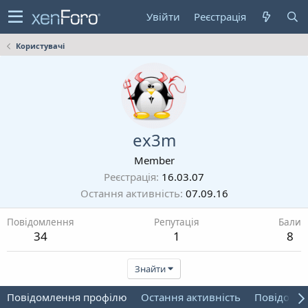
Увійти
Реєстрація
Користувачі
ex3m
Member
Реєстрація
16.03.07
Остання активність
07.09.16
Повідомлення
Репутація
Бали
34
1
8
Знайти
Повідомлення профілю
Остання активність
Повідомл