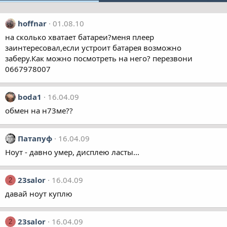
hoffnar
01.08.10
на сколько хватает батареи?меня плеер
заинтересовал,если устроит батарея возможно
заберу.Как можно посмотреть на него? перезвони
0667978007
boda1
16.04.09
обмен на н73ме??
Патапуф
16.04.09
Ноут - давно умер, дисплею ласты...
23salor
16.04.09
2
давай ноут куплю
23salor
16.04.09
2