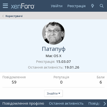
Увійти
Реєстрація
Користувачі
Патапуф
Mac OS X
Реєстрація
15.03.07
Остання активність
19.01.26
Повідомлення
Репутація
Бали
59
0
6
Знайти
Повідомлення профілю
Остання активність
Повідомл