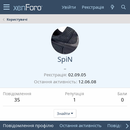
Увійти
Реєстрація
Користувачі
SpiN
..
Реєстрація
02.09.05
Остання активність
12.06.08
Повідомлення
Репутація
Бали
35
1
0
Знайти
Повідомлення профілю
Остання активність
Повідомл