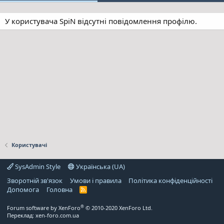
У користувача SpiN відсутні повідомлення профілю.
Користувачі
SysAdmin Style
Українська (UA)
Зворотній зв'язок
Умови і правила
Політика конфіденційності
Дoпoмoга
Головна
R
S
S
®
Forum software by XenForo
© 2010-2020 XenForo Ltd.
Переклад:
xen-foro.com.ua