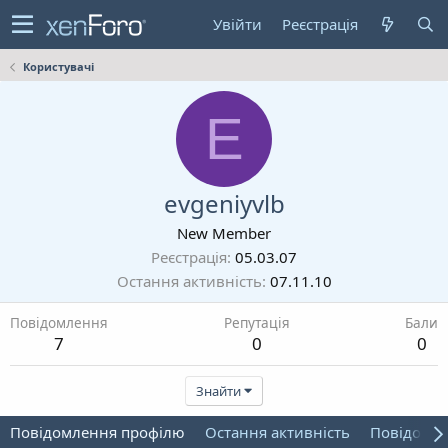
Увійти
Реєстрація
Користувачі
E
evgeniyvlb
New Member
Реєстрація
05.03.07
Остання активність
07.11.10
Повідомлення
Репутація
Бали
7
0
0
Знайти
Повідомлення профілю
Остання активність
Повідомл