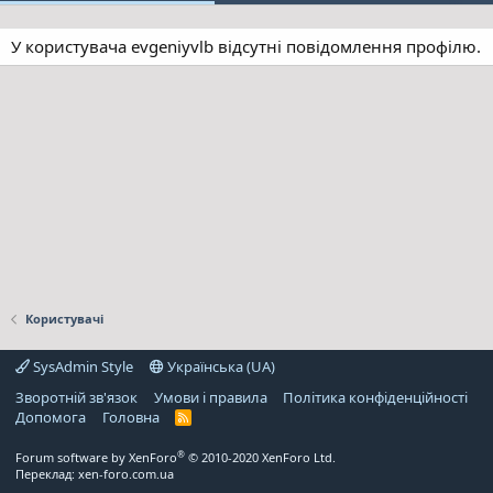
У користувача evgeniyvlb відсутні повідомлення профілю.
Користувачі
SysAdmin Style
Українська (UA)
Зворотній зв'язок
Умови і правила
Політика конфіденційності
Дoпoмoга
Головна
R
S
S
®
Forum software by XenForo
© 2010-2020 XenForo Ltd.
Переклад:
xen-foro.com.ua