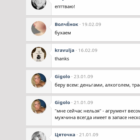
епттваю!
ВолчЁнок
19.02.09
бухаем
kravulja
16.02.09
thanks
Gigolo
23.01.09
беру всем: деньгами, алкоголем, тр
Gigolo
21.01.09
"мне сейчас нельзя" - агрумент вес
мужчина всегда имеет в запасе нес
Цяточка
21.01.09