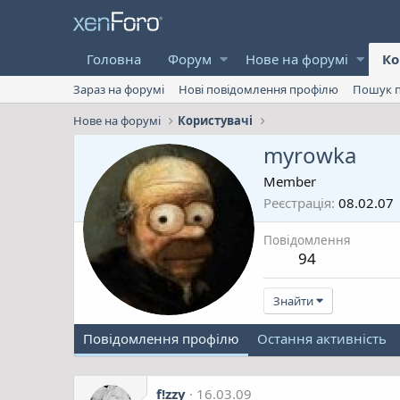
Головна
Форум
Нове на форумі
Ко
Зараз на форумі
Нові повідомлення профілю
Пошук п
Нове на форумі
Користувачі
myrowka
Member
Реєстрація
08.02.07
Повідомлення
94
Знайти
Повідомлення профілю
Остання активність
f!zzy
16.03.09