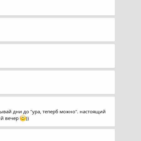
тывай дни до "ура, теперб можно". настоящий
ий вечер
))