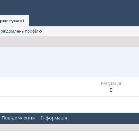
ристувачі
овідомлень профілю
Репутація
0
Повідомлення
Інформація