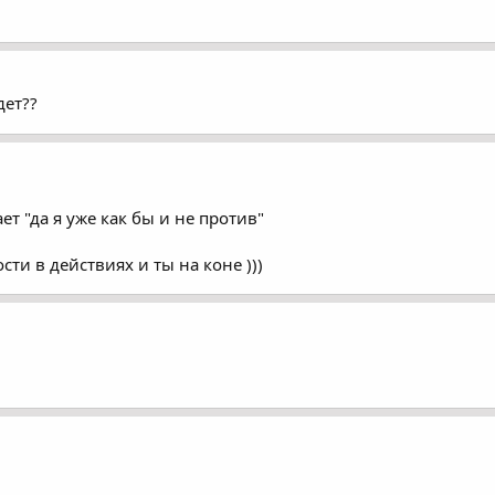
дет??
ет "да я уже как бы и не против"
ти в действиях и ты на коне )))