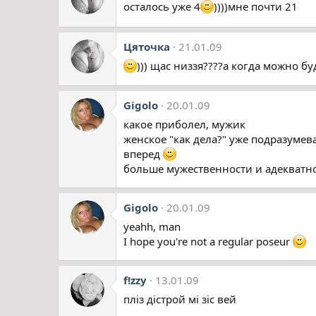
осталось уже 4
))))мне почти 21
Цяточка
21.01.09
))) щас низзя????а когда можно бу
Gigolo
20.01.09
какое приболел, мужик
женское "как дела?" уже подразумева
вперед
больше мужественности и адекватнос
Gigolo
20.01.09
yeahh, man
I hope you're not a regular poseur
f!zzy
13.01.09
пліз дістрой мі зіс вей