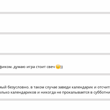
афиком. думаю игра стоит свеч
))
омый безусловно. в таком случае заведи календарик и отсчи
колько календариков и никогда не прокалывается в субботн