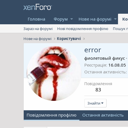
Головна
Форум
Нове на форумі
Ко
Зараз на форумі
Нові повідомлення профілю
Пошук п
Нове на форумі
Користувачі
error
фиолетовый фикус
·
Реєстрація
16.08.05
Остання активність
Повідомлення
83
Знайти
Повідомлення профілю
Остання активність