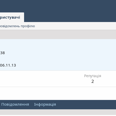
ристувачі
овідомлень профілю
38
06.11.13
Репутація
2
Повідомлення
Інформація