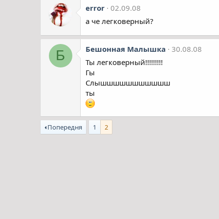
error
02.09.08
а че легковерный?
Бешонная Малышка
30.08.08
Б
Ты легковерный!!!!!!!!!
Гы
Слышшшшшшшшшшш
ты
Попередня
1
2