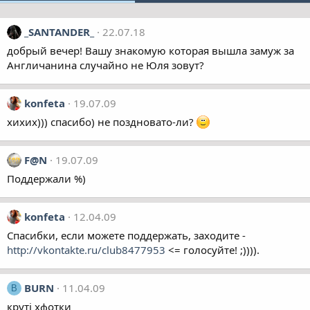
_SANTANDER_
22.07.18
добрый вечер! Вашу знакомую которая вышла замуж за
Англичанина случайно не Юля зовут?
konfeta
19.07.09
хихих))) спасибо) не поздновато-ли?
F@N
19.07.09
Поддержали %)
konfeta
12.04.09
Спасибки, если можете поддержать, заходите -
http://vkontakte.ru/club8477953
<= голосуйте! ;)))).
BURN
11.04.09
B
круті хфотки