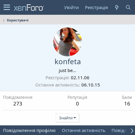
Увійти
Реєстрація
Користувачі
konfeta
just be...
Реєстрація
02.11.06
Остання активність
06.10.15
Повідомлення
Репутація
Бали
273
0
16
Знайти
Повідомлення профілю
Остання активність
Повідомл