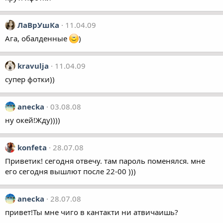
ЛаВрУшКа
11.04.09
Ага, обалденные
)
kravulja
11.04.09
супер фотки))
anecka
03.08.08
ну окей!Жду))))
konfeta
28.07.08
Приветик! сегодня отвечу. там пароль поменялся. мне
его сегодня вышлют после 22-00 )))
anecka
28.07.08
привет!Ты мне чиго в кантакти ни атвичаишь?