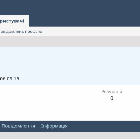
ристувачі
овідомлень профілю
]
06.09.15
Репутація
0
Повідомлення
Інформація