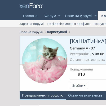
Головна
Форум
Нове на форумі
Ко
Зараз на форумі
Нові повідомлення профілю
Пошук п
Нове на форумі
Користувачі
[КаШаТиНкА
Germany ♥
·
37
Реєстрація
15.08.06
Остання активність
Повідомлення
910
Знайти
Повідомлення профілю
Остання активність