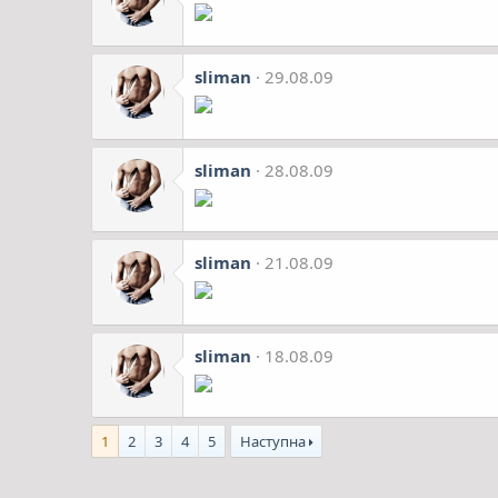
sliman
29.08.09
sliman
28.08.09
sliman
21.08.09
sliman
18.08.09
1
2
3
4
5
Наступна