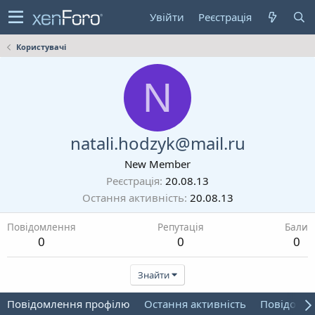
Увійти
Реєстрація
Користувачі
N
natali.hodzyk@mail.ru
New Member
Реєстрація
20.08.13
Остання активність
20.08.13
Повідомлення
Репутація
Бали
0
0
0
Знайти
Повідомлення профілю
Остання активність
Повідомл