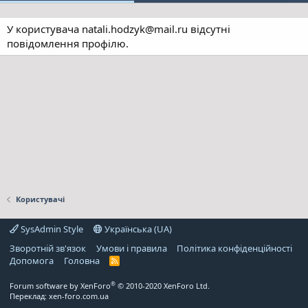
У користувача natali.hodzyk@mail.ru відсутні
повідомлення профілю.
Користувачі
SysAdmin Style
Українська (UA)
Зворотній зв'язок
Умови і правила
Політика конфіденційності
Дoпoмoга
Головна
R
S
S
®
Forum software by XenForo
© 2010-2020 XenForo Ltd.
Переклад:
xen-foro.com.ua