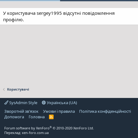
У користувача sergey1995 відсутні повідомлення
профілю.
Користувачі
SysAdmin Style
Українська (UA)
Зворотній зв'язок
Умови і правила
Політика конфіденційності
Дoпoмoга
Головна
R
S
S
®
Forum software by XenForo
© 2010-2020 XenForo Ltd.
Переклад:
xen-foro.com.ua