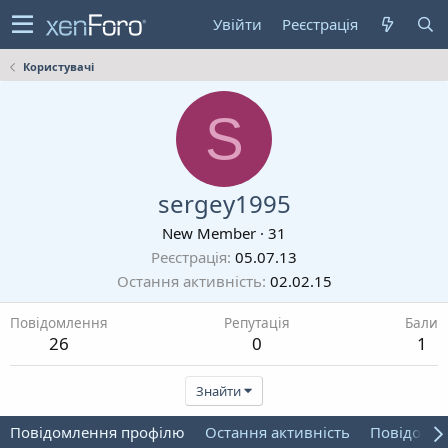
Увійти
Реєстрація
Користувачі
S
sergey1995
New Member
·
31
Реєстрація
05.07.13
Остання активність
02.02.15
Повідомлення
Репутація
Бали
26
0
1
Знайти
Повідомлення профілю
Остання активність
Повідомл