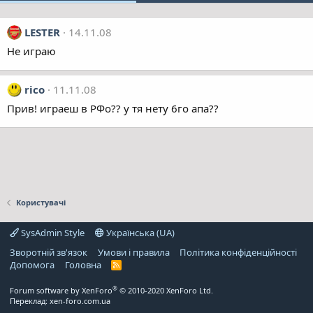
LESTER
14.11.08
Не играю
rico
11.11.08
Прив! играеш в РФо?? у тя нету 6го апа??
Користувачі
SysAdmin Style
Українська (UA)
Зворотній зв'язок
Умови і правила
Політика конфіденційності
Дoпoмoга
Головна
R
S
S
®
Forum software by XenForo
© 2010-2020 XenForo Ltd.
Переклад:
xen-foro.com.ua