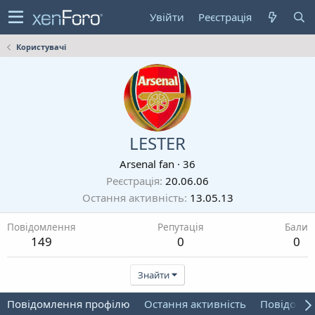
Увійти
Реєстрація
Користувачі
LESTER
Arsenal fan
·
36
Реєстрація
20.06.06
Остання активність
13.05.13
Повідомлення
Репутація
Бали
149
0
0
Знайти
Повідомлення профілю
Остання активність
Повідомл