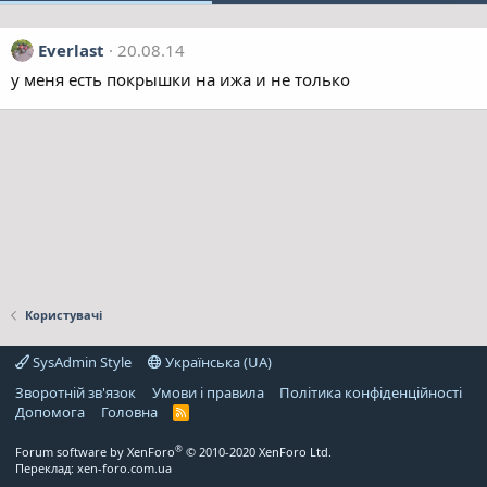
Everlast
20.08.14
у меня есть покрышки на ижа и не только
Користувачі
SysAdmin Style
Українська (UA)
Зворотній зв'язок
Умови і правила
Політика конфіденційності
Дoпoмoга
Головна
R
S
S
®
Forum software by XenForo
© 2010-2020 XenForo Ltd.
Переклад:
xen-foro.com.ua