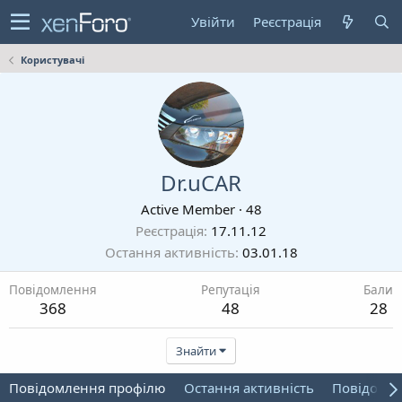
Увійти
Реєстрація
Користувачі
Dr.uCAR
Active Member
·
48
Реєстрація
17.11.12
Остання активність
03.01.18
Повідомлення
Репутація
Бали
368
48
28
Знайти
Повідомлення профілю
Остання активність
Повідомл