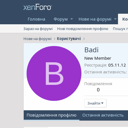
Головна
Форум
Нове на форумі
Ко
Зараз на форумі
Нові повідомлення профілю
Пошук п
Нове на форумі
Користувачі
Badi
B
New Member
Реєстрація
05.11.12
Остання активність
Повідомлення
0
Знайти
Повідомлення профілю
Остання активність