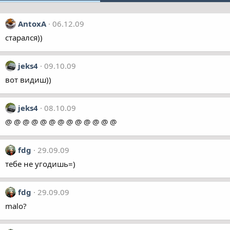
AntoxA
06.12.09
старался))
jeks4
09.10.09
вот видиш))
jeks4
08.10.09
@ @ @ @ @ @ @ @ @ @ @ @ @
fdg
29.09.09
тебе не угодишь=)
fdg
29.09.09
malo?