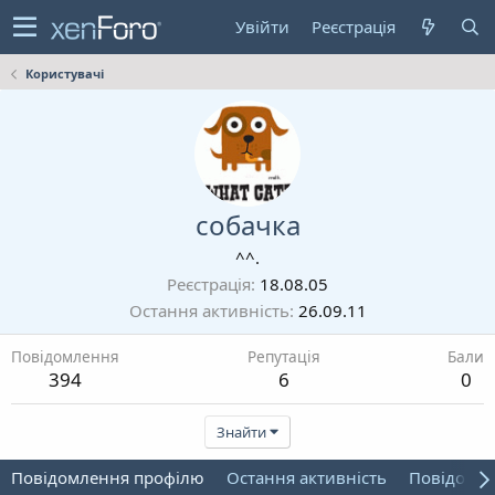
Увійти
Реєстрація
Користувачі
собачка
^^.
Реєстрація
18.08.05
Остання активність
26.09.11
Повідомлення
Репутація
Бали
394
6
0
Знайти
Повідомлення профілю
Остання активність
Повідомл