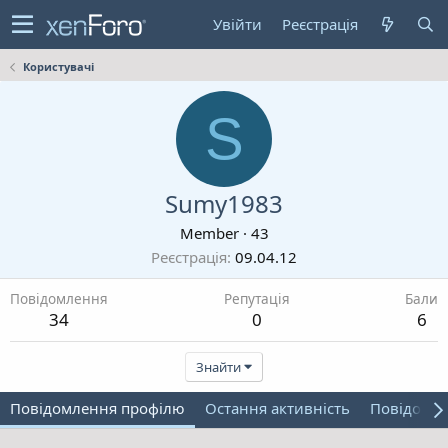
Увійти
Реєстрація
Користувачі
S
Sumy1983
Member
·
43
Реєстрація
09.04.12
Повідомлення
Репутація
Бали
34
0
6
Знайти
Повідомлення профілю
Остання активність
Повідомл