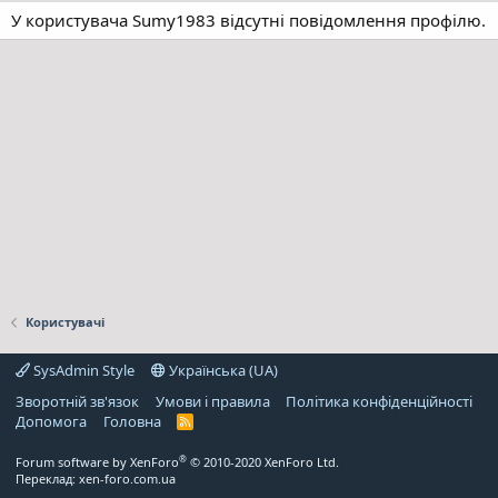
У користувача Sumy1983 відсутні повідомлення профілю.
Користувачі
SysAdmin Style
Українська (UA)
Зворотній зв'язок
Умови і правила
Політика конфіденційності
Дoпoмoга
Головна
R
S
S
®
Forum software by XenForo
© 2010-2020 XenForo Ltd.
Переклад:
xen-foro.com.ua