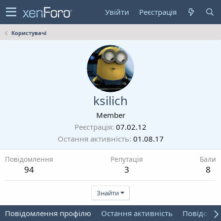
Увійти
Реєстрація
Користувачі
ksilich
Member
Реєстрація
07.02.12
Остання активність
01.08.17
Повідомлення
Репутація
Бали
94
3
8
Знайти
Повідомлення профілю
Остання активність
Повідомл