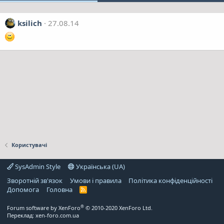
ksilich
27.08.14
Користувачі
SysAdmin Style
Українська (UA)
Зворотній зв'язок
Умови і правила
Політика конфіденційності
Дoпoмoга
Головна
R
S
S
®
Forum software by XenForo
© 2010-2020 XenForo Ltd.
Переклад:
xen-foro.com.ua