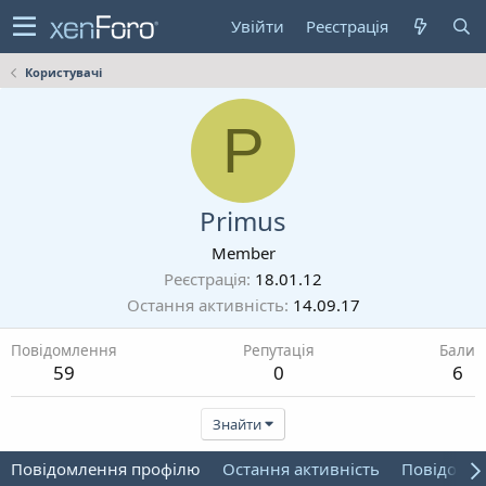
Увійти
Реєстрація
Користувачі
P
Primus
Member
Реєстрація
18.01.12
Остання активність
14.09.17
Повідомлення
Репутація
Бали
59
0
6
Знайти
Повідомлення профілю
Остання активність
Повідомл