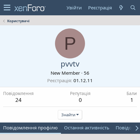
Увійти
Реєстрація
Користувачі
P
pvvtv
New Member
·
56
Реєстрація
01.12.11
Повідомлення
Репутація
Бали
24
0
1
Знайти
Повідомлення профілю
Остання активність
Повідомл