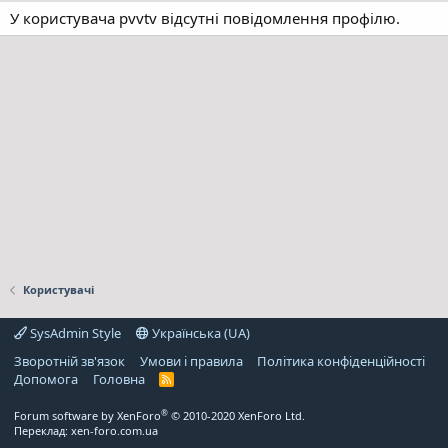
У користувача pvvtv відсутні повідомлення профілю.
Користувачі
SysAdmin Style
Українська (UA)
Зворотній зв'язок
Умови і правила
Політика конфіденційності
Дoпoмoга
Головна
R
S
S
®
Forum software by XenForo
© 2010-2020 XenForo Ltd.
Переклад:
xen-foro.com.ua