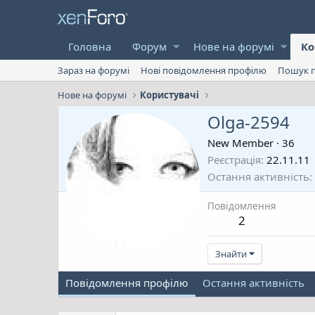
Головна
Форум
Нове на форумі
Ко
Зараз на форумі
Нові повідомлення профілю
Пошук п
Нове на форумі
Користувачі
Olga-2594
New Member
·
36
Реєстрація
22.11.11
Остання активність
Повідомлення
2
Знайти
Повідомлення профілю
Остання активність