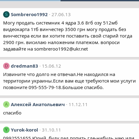
Sombreroo1992
27.06.13
S
Могу продать системник 4 ядра 3.6 8гб озу 512мб
видеокарта 1тб винчестер 3500 грн могу продать без
винчестера если ви хотите поставить свой старий тогда
2900 грн. висилаю наложеним платежом. вопроси
задавайте на sombreroo1992@ukr.net
dredman83
15.06.12
D
Извините что долго не отвечал.Не находился на
территории украины.Если вам еще требуются мои услуги
позвоните 095-555-79-18.Большое спасибо.
Алексей Анатольевич
11.12.11
А
спасибо
Yurok-korol
31.10.11
Y
0992551655 Юрий, буду рад попить где-нибудь чаю или