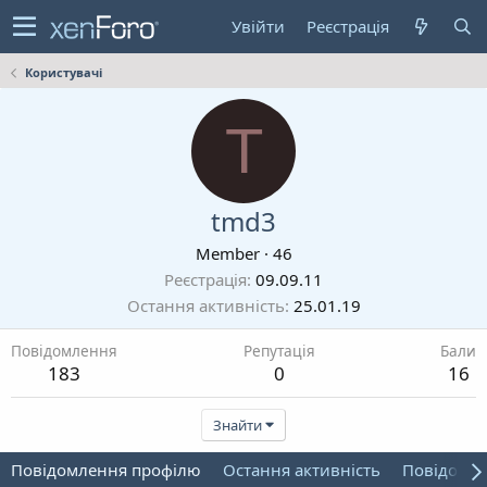
Увійти
Реєстрація
Користувачі
T
tmd3
Member
·
46
Реєстрація
09.09.11
Остання активність
25.01.19
Повідомлення
Репутація
Бали
183
0
16
Знайти
Повідомлення профілю
Остання активність
Повідомл