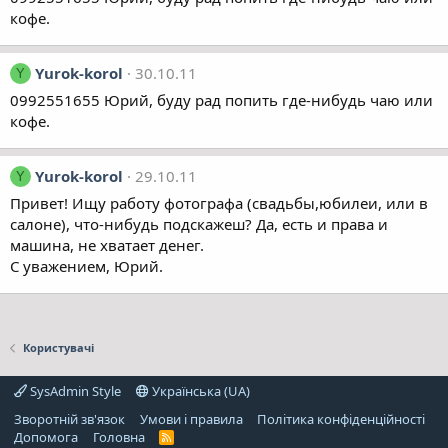
кофе.
Yurok-korol
30.10.11
Y
0992551655 Юрий, буду рад попить где-нибудь чаю или
кофе.
Yurok-korol
29.10.11
Y
Привет! Ищу работу фотографа (свадьбы,юбилеи, или в
салоне), что-нибудь подскажеш? Да, есть и права и
машина, не хватает денег.
С уважением, Юрий.
Користувачі
SysAdmin Style
Українська (UA)
Зворотній зв'язок
Умови і правила
Політика конфіденційності
Дoпoмoга
Головна
R