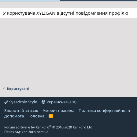
У користувача XYLIGAN відсутні повідомлення профілю.
Користувачі
SysAdmin Style
Українська (UA)
Зворотній зв'язок
Умови і правила
Політика конфіденційності
Дoпoмoга
Головна
R
S
S
®
Forum software by XenForo
© 2010-2020 XenForo Ltd.
Переклад:
xen-foro.com.ua