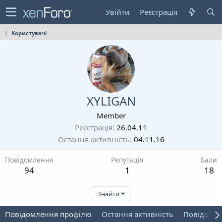
Увійти
Реєстрація
Користувачі
XYLIGAN
Member
Реєстрація
26.04.11
Остання активність
04.11.16
Повідомлення
Репутація
Бали
94
1
18
Знайти
Повідомлення профілю
Остання активність
Повідомл