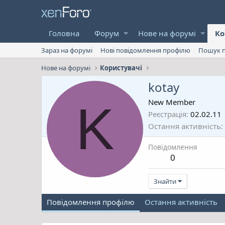
Головна
Форум
Нове на форумі
Ко
Зараз на форумі
Нові повідомлення профілю
Пошук п
Нове на форумі
Користувачі
kotay
K
New Member
Реєстрація
02.02.11
Остання активність
Повідомлення
0
Знайти
Повідомлення профілю
Остання активність