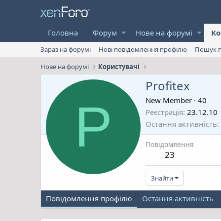
Головна
Форум
Нове на форумі
Ко
Зараз на форумі
Нові повідомлення профілю
Пошук п
Нове на форумі
Користувачі
Profitex
P
New Member
·
40
Реєстрація
23.12.10
Остання активність
Повідомлення
23
Знайти
Повідомлення профілю
Остання активність