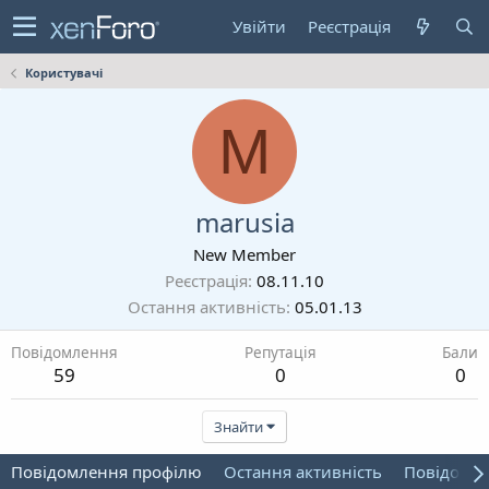
Увійти
Реєстрація
Користувачі
M
marusia
New Member
Реєстрація
08.11.10
Остання активність
05.01.13
Повідомлення
Репутація
Бали
59
0
0
Знайти
Повідомлення профілю
Остання активність
Повідомл