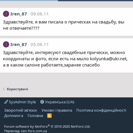
Iren_87
09.06.11
I
Здравствуйте, я вам писала о прическах на свадьбу, вы
не отвечаете????
Iren_87
05.06.11
I
Здравствуйте, интересуют свадебные прически, можно
координаты и фото, если есть на мыло kolyunka@ukr.net,
а в каком салоне работаете,заранее спасибо
Користувачі
SysAdmin Style
Українська (UA)
Зворотній зв'язок
Умови і правила
Політика конфіденційності
Дoпoмoга
Головна
R
S
S
®
Forum software by XenForo
© 2010-2020 XenForo Ltd.
Переклад:
xen-foro.com.ua