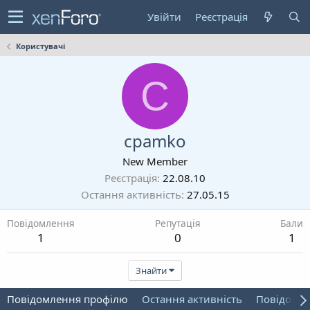
Увійти
Реєстрація
Користувачі
C
cpamko
New Member
Реєстрація
22.08.10
Остання активність
27.05.15
Повідомлення
Репутація
Бали
1
0
1
Знайти
Повідомлення профілю
Остання активність
Повідомл