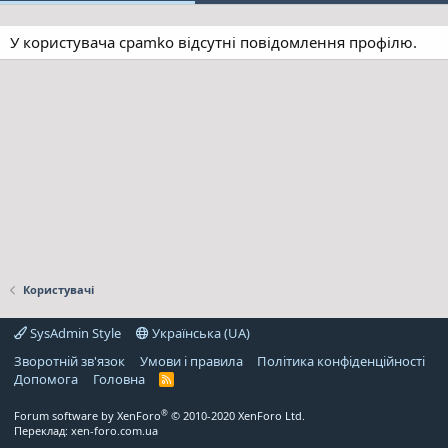
У користувача cpamko відсутні повідомлення профілю.
Користувачі
SysAdmin Style
Українська (UA)
Зворотній зв'язок
Умови і правила
Політика конфіденційності
Дoпoмoга
Головна
R
S
S
®
Forum software by XenForo
© 2010-2020 XenForo Ltd.
Переклад:
xen-foro.com.ua