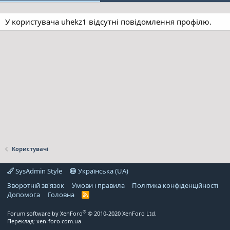
У користувача uhekz1 відсутні повідомлення профілю.
Користувачі
SysAdmin Style
Українська (UA)
Зворотній зв'язок
Умови і правила
Політика конфіденційності
Дoпoмoга
Головна
R
S
S
®
Forum software by XenForo
© 2010-2020 XenForo Ltd.
Переклад:
xen-foro.com.ua