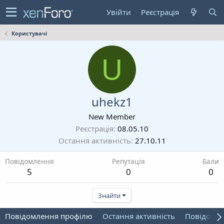
Увійти
Реєстрація
Користувачі
U
uhekz1
New Member
Реєстрація
08.05.10
Остання активність
27.10.11
Повідомлення
Репутація
Бали
5
0
0
Знайти
Повідомлення профілю
Остання активність
Повідомл