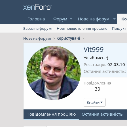
Головна
Форум
Нове на форумі
Ко
Зараз на форумі
Нові повідомлення профілю
Пошук п
Нове на форумі
Користувачі
Vit999
Улыбнись :)
Реєстрація
02.03.10
Остання активність
Повідомлення
39
Знайти
Повідомлення профілю
Остання активність