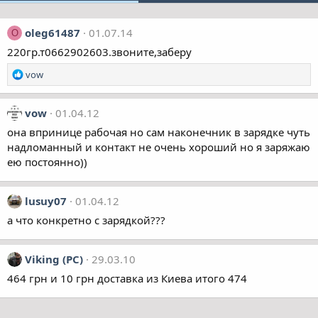
oleg61487
01.07.14
O
220гр.т0662902603.звоните,заберу
Р
vow
е
а
к
vow
01.04.12
ц
она впринице рабочая но сам наконечник в зарядке чуть
і
надломанный и контакт не очень хороший но я заряжаю
ї
ею постоянно))
:
lusuy07
01.04.12
а что конкретно с зарядкой???
Viking (PC)
29.03.10
464 грн и 10 грн доставка из Киева итого 474