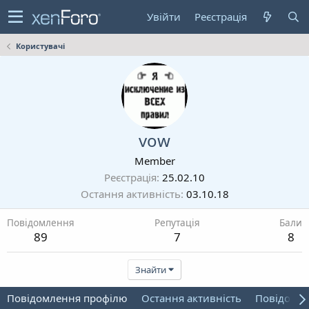
Увійти
Реєстрація
Користувачі
vow
Member
Реєстрація
25.02.10
Остання активність
03.10.18
Повідомлення
Репутація
Бали
89
7
8
Знайти
Повідомлення профілю
Остання активність
Повідомл