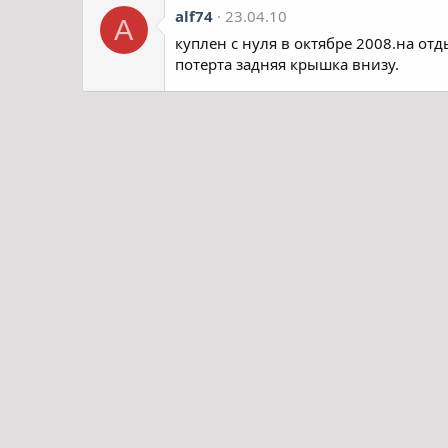
alf74
23.04.10
A
куплен с нуля в октябре 2008.на от
потерта задняя крышка внизу.