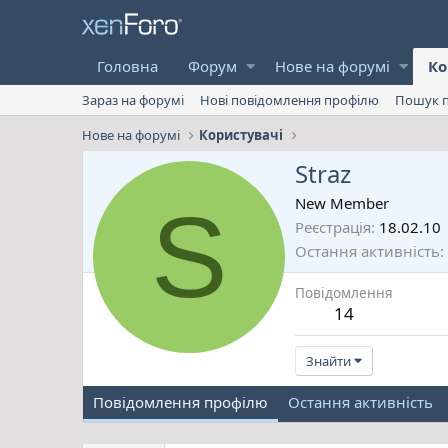
Головна
Форум
Нове на форумі
Ко
Зараз на форумі
Нові повідомлення профілю
Пошук п
Нове на форумі
Користувачі
Straz
S
New Member
Реєстрація
18.02.10
Остання активність
Повідомлення
14
Знайти
Повідомлення профілю
Остання активність