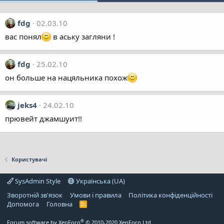
fdg
02.03.10
вас понял
в аську загляни !
fdg
25.02.10
он больше на нацяльника похож
jeks4
24.02.10
прювейт джамшуит!!
Користувачі
SysAdmin Style
Українська (UA)
Зворотній зв'язок
Умови і правила
Політика конфіденційності
Дoпoмoга
Головна
R
S
S
®
Forum software by XenForo
© 2010-2020 XenForo Ltd.