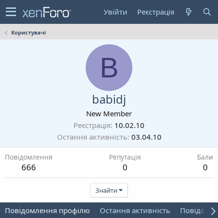
Увійти
Реєстрація
Користувачі
B
babidj
New Member
Реєстрація
10.02.10
Остання активність
03.04.10
Повідомлення
Репутація
Бали
666
0
0
Знайти
Повідомлення профілю
Остання активність
Повідомл