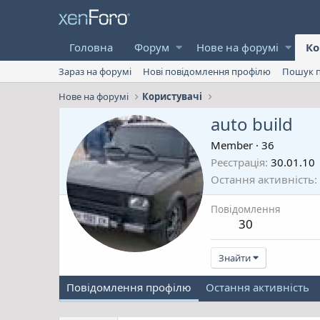
Головна
Форум
Нове на форумі
Ко
Зараз на форумі
Нові повідомлення профілю
Пошук п
Нове на форумі
Користувачі
auto build
Member
·
36
Реєстрація
30.01.10
Остання активність
Повідомлення
30
Знайти
Повідомлення профілю
Остання активність