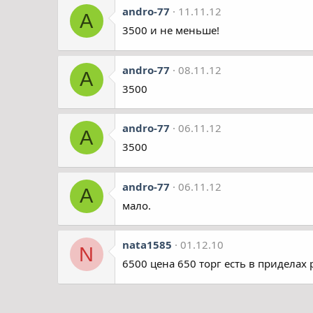
andro-77
11.11.12
A
3500 и не меньше!
andro-77
08.11.12
A
3500
andro-77
06.11.12
A
3500
andro-77
06.11.12
A
мало.
nata1585
01.12.10
N
6500 цена 650 торг есть в приделах