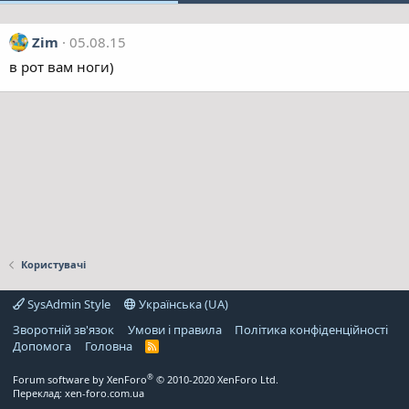
Zim
05.08.15
в рот вам ноги)
Користувачі
SysAdmin Style
Українська (UA)
Зворотній зв'язок
Умови і правила
Політика конфіденційності
Дoпoмoга
Головна
R
S
S
®
Forum software by XenForo
© 2010-2020 XenForo Ltd.
Переклад:
xen-foro.com.ua