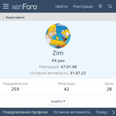
Увійти
Реєстрація
Користувачі
Zim
4'k you
Реєстрація
07.01.06
Остання активність
31.07.22
Повідомлення
Репутація
Бали
259
42
28
Знайти
Повідомлення профілю
Остання активність
Повідомл