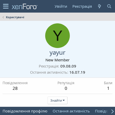
Увійти
Реєстрація
Користувачі
Y
yayur
New Member
Реєстрація
09.08.09
Остання активність
16.07.19
Повідомлення
Репутація
Бали
28
0
1
Знайти
Повідомлення профілю
Остання активність
Повідомл