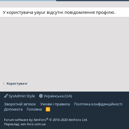
У користувача yayur відсутні повідомлення профілю.
Користувачі
SysAdmin Style
Українська (UA)
Зворотній зв'язок
Умови і правила
Політика конфіденційності
Дoпoмoга
Головна
R
S
S
®
Forum software by XenForo
© 2010-2020 XenForo Ltd.
Переклад:
xen-foro.com.ua