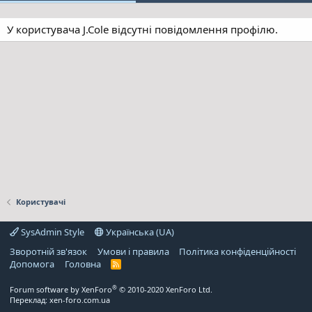
У користувача J.Cole відсутні повідомлення профілю.
Користувачі
SysAdmin Style
Українська (UA)
Зворотній зв'язок
Умови і правила
Політика конфіденційності
Дoпoмoга
Головна
R
S
S
®
Forum software by XenForo
© 2010-2020 XenForo Ltd.
Переклад:
xen-foro.com.ua