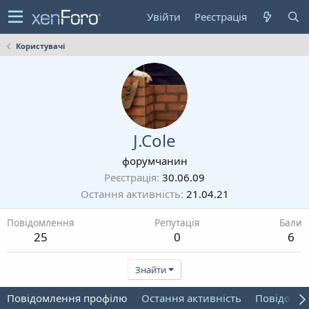
Увійти
Реєстрація
Користувачі
J.Cole
форумчанин
Реєстрація
30.06.09
Остання активність
21.04.21
Повідомлення
Репутація
Бали
25
0
6
Знайти
Повідомлення профілю
Остання активність
Повідомл